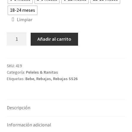
45,95€.
37,95€.
18-24 meses
Limpiar
Ranita
Añadir al carrito
Baya
cantidad
SKU:
419
Categoría:
Peleles & Ranitas
Etiquetas:
Bebe
,
Rebajas
,
Rebajas SS26
Descripción
Información adicional