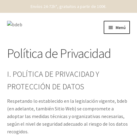
Envíos 24-72h*, gratuitos a partir de 100€.
Ir
Ir
Menú
a
al
la
contenido
REBAJAS
navegación
Política de Privacidad
New Born
I. POLÍTICA DE PRIVACIDAD Y
Bebé
PROTECCIÓN DE DATOS
Niños
Respetando lo establecido en la legislación vigente, bdeb
Punto
(en adelante, también Sitio Web) se compromete a
adoptar las medidas técnicas y organizativas necesarias,
Cóndor
según el nivel de seguridad adecuado al riesgo de los datos
recogidos.