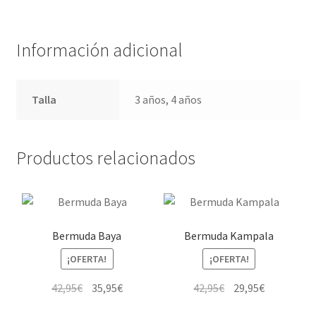
Información adicional
Talla
3 años, 4 años
Productos relacionados
Bermuda Baya
Bermuda Kampala
¡OFERTA!
¡OFERTA!
El
El
El
El
42,95
€
35,95
€
42,95
€
29,95
€
precio
precio
precio
precio
Este
Este