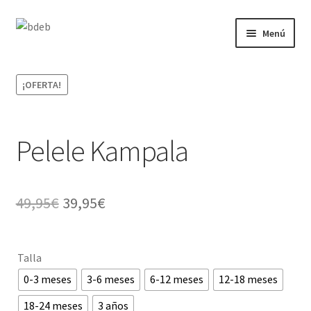
Ir
Ir
Menú
a
al
la
contenido
REBAJAS
navegación
¡OFERTA!
New Born
Bebé
Pelele Kampala
Niños
El
El
49,95
€
39,95
€
Punto
precio
precio
original
actual
Cóndor
Talla
era:
es:
0-3 meses
3-6 meses
6-12 meses
12-18 meses
49,95€.
39,95€.
18-24 meses
3 años