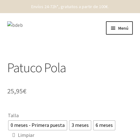
Envíos 24-72h*, gratuitos a partir de 100€.
Ir
Ir
Menú
a
al
la
contenido
REBAJAS
navegación
New Born
Patuco Pola
Bebé
25,95
€
Niños
Punto
Talla
0 meses - Primera puesta
3 meses
6 meses
Cóndor
Limpiar