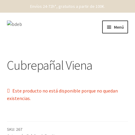
Envíos 24-72h*, gratuitos a partir de 100€.
Ir
Ir
Menú
a
al
la
contenido
REBAJAS
navegación
New Born
Cubrepañal Viena
Bebé
Niños
Este producto no está disponible porque no quedan
existencias.
Punto
Cóndor
SKU:
267