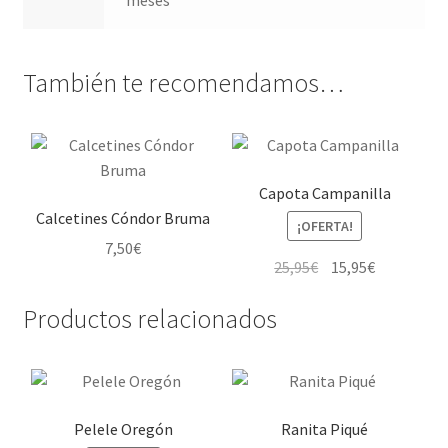
meses
También te recomendamos…
Capota Campanilla
Calcetines Cóndor Bruma
¡OFERTA!
7,50
€
El
El
25,95
€
15,95
€
Este
precio
precio
Este
Productos relacionados
producto
original
actual
producto
tiene
era:
es:
tiene
múltiples
25,95€.
15,95€.
múltiples
variantes.
variantes.
Las
Pelele Oregón
Ranita Piqué
Las
opciones