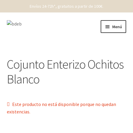
Envíos 24-72h*, gratuitos a partir de 100€.
Ir
Ir
Menú
a
al
la
contenido
REBAJAS
navegación
New Born
Cojunto Enterizo Ochitos
Bebé
Blanco
Niños
Punto
Este producto no está disponible porque no quedan
existencias.
Cóndor