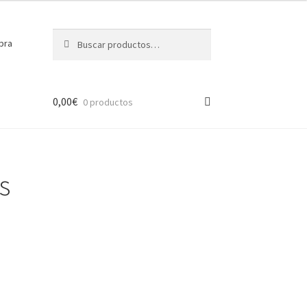
Buscar
Buscar
pra
por:
0,00
€
0 productos
s