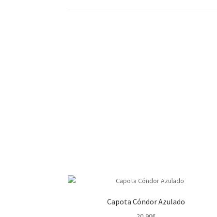
Capota Cóndor Azulado
20,90
€