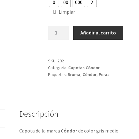
0
00
000
2
Limpiar
Capota
Añadir al carrito
Cóndor
Gris
cantidad
SKU:
292
Categoría:
Capotas Cóndor
Etiquetas:
Bruma
,
Cóndor
,
Peras
Descripción
Capota de la marca
Cóndor
de color gris medio.