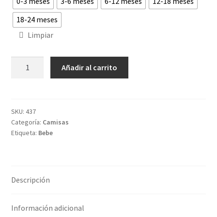
0-3 meses
3-6 meses
6-12 meses
12-18 meses
18-24 meses
Limpiar
Camisa
Añadir al carrito
Tristán
Cuello
Bebé
cantidad
SKU:
437
Categoría:
Camisas
Etiqueta:
Bebe
Descripción
Información adicional