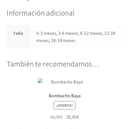
Información adicional
Talla
0-3 meses, 3-6 meses, 6-12 meses, 12-18
meses, 18-24 meses
También te recomendamos…
Bombacho Baya
¡OFERTA!
El
El
42,95
€
35,95
€
precio
precio
Este