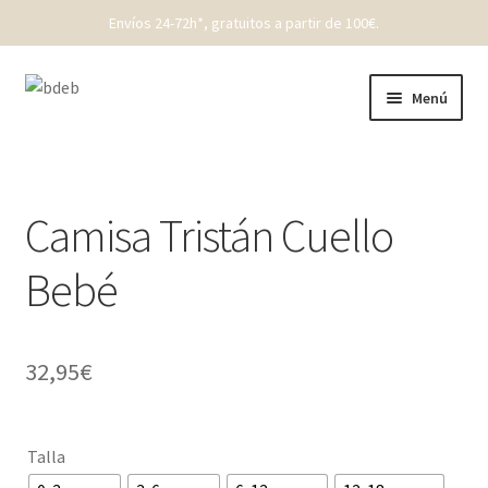
Envíos 24-72h*, gratuitos a partir de 100€.
Ir
Ir
Menú
a
al
la
contenido
REBAJAS
navegación
New Born
Camisa Tristán Cuello
Bebé
Bebé
Niños
32,95
€
Punto
Cóndor
Talla