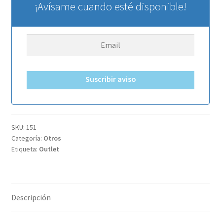
¡Avísame cuando esté disponible!
33,95€.
23,95€.
Suscribir aviso
SKU:
151
Categoría:
Otros
Etiqueta:
Outlet
Descripción