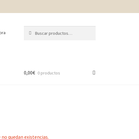
Buscar
Buscar
pra
por:
0,00
€
0 productos
 no quedan existencias.