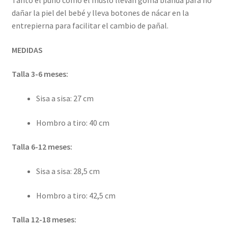
Tanto el puño como el muslo llevan goma blanda para no
dañar la piel del bebé y lleva botones de nácar en la
entrepierna para facilitar el cambio de pañal.
MEDIDAS
Talla 3-6 meses:
Sisa a sisa: 27 cm
Hombro a tiro: 40 cm
Talla 6-12 meses:
Sisa a sisa: 28,5 cm
Hombro a tiro: 42,5 cm
Talla 12-18 meses: