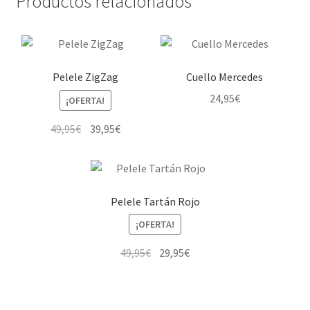
Productos relacionados
Pelele ZigZag
Cuello Mercedes
24,95
€
¡OFERTA!
El
El
49,95
€
39,95
€
precio
precio
Este
original
actual
producto
era:
es:
tiene
49,95€.
39,95€.
Pelele Tartán Rojo
múltiples
¡OFERTA!
variantes.
Las
El
El
49,95
€
29,95
€
opciones
precio
precio
se
Este
original
actual
pueden
producto
era:
es: