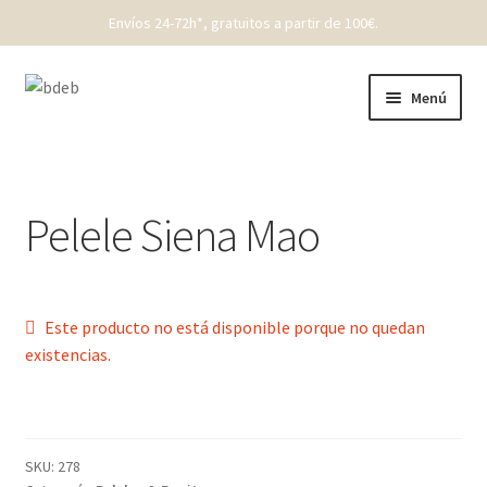
Envíos 24-72h*, gratuitos a partir de 100€.
Ir
Ir
Menú
a
al
la
contenido
REBAJAS
navegación
New Born
Pelele Siena Mao
Bebé
Niños
Este producto no está disponible porque no quedan
existencias.
Punto
Cóndor
SKU:
278