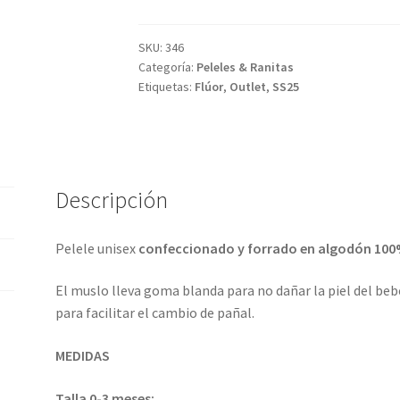
SKU:
346
Categoría:
Peleles & Ranitas
Etiquetas:
Flúor
,
Outlet
,
SS25
Descripción
Pelele unisex
confeccionado y forrado en algodón 100
El muslo lleva goma blanda para no dañar la piel del beb
para facilitar el cambio de pañal.
MEDIDAS
Talla 0-3 meses: