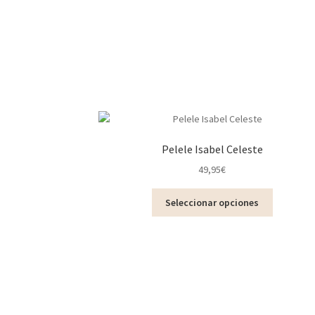
Pelele Isabel Celeste
49,95
€
Este
Seleccionar opciones
producto
tiene
múltiples
variantes.
Las
opciones
se