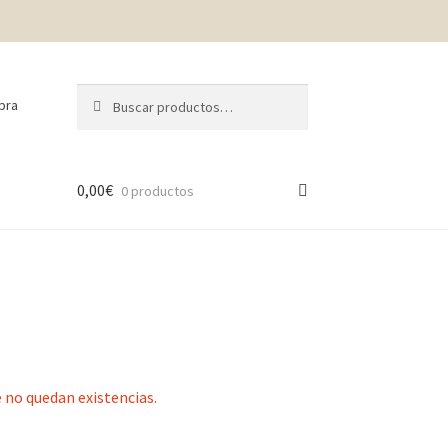
Buscar
Buscar
pra
por:
0,00
€
0 productos
 no quedan existencias.