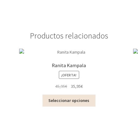
Productos relacionados
Ranita Kampala
¡OFERTA!
El
El
45,95
€
35,95
€
precio
precio
Este
original
actual
Seleccionar opciones
producto
era:
es:
tiene
45,95€.
35,95€.
múltiples
variantes.
Las