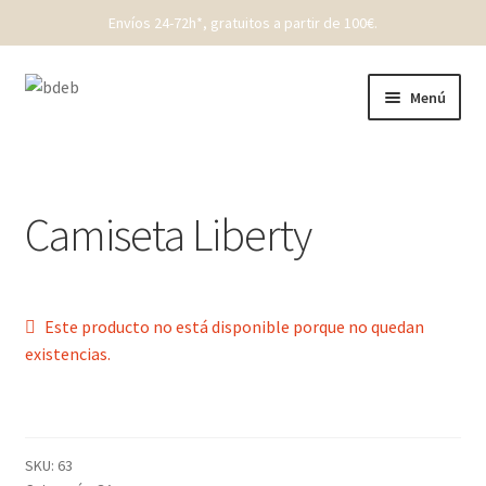
Envíos 24-72h*, gratuitos a partir de 100€.
Ir
Ir
Menú
a
al
la
contenido
REBAJAS
navegación
New Born
Camiseta Liberty
Bebé
Niños
Este producto no está disponible porque no quedan
existencias.
Punto
Cóndor
SKU:
63