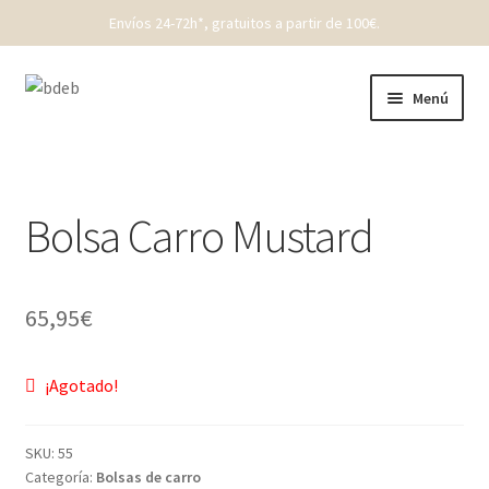
Envíos 24-72h*, gratuitos a partir de 100€.
Ir
Ir
Menú
a
al
la
contenido
REBAJAS
navegación
New Born
Bolsa Carro Mustard
Bebé
65,95
€
Niños
Punto
¡Agotado!
Cóndor
SKU:
55
Categoría:
Bolsas de carro