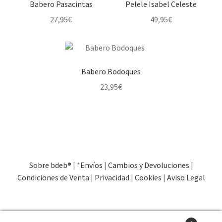
Babero Pasacintas
Pelele Isabel Celeste
27,95
€
49,95
€
Este
Este
producto
producto
tiene
tiene
Babero Bodoques
múltiples
múltiples
23,95
€
variantes.
variantes.
Las
Las
opciones
opciones
se
se
pueden
pueden
elegir
elegir
en
en
Sobre bdeb®
| *
Envíos
|
Cambios y Devoluciones
|
la
la
Condiciones de Venta
|
Privacidad
|
Cookies
|
Aviso Legal
página
página
de
de
producto
producto