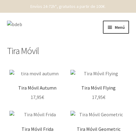
Envíos 24-72h*, gratuitos a partir de 100€.
Ir
Ir
Menú
a
al
la
contenido
REBAJAS
navegación
Tira Móvil
New Born
Bebé
Tira Móvil Autumn
Tira Móvil Flying
Niños
17,95
€
17,95
€
Punto
Cóndor
Tira Móvil Frida
Tira Móvil Geometric