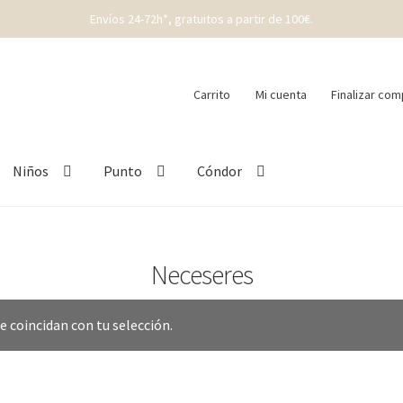
Envíos 24-72h*, gratuitos a partir de 100€.
Carrito
Mi cuenta
Finalizar com
Niños
Punto
Cóndor
Neceseres
 coincidan con tu selección.