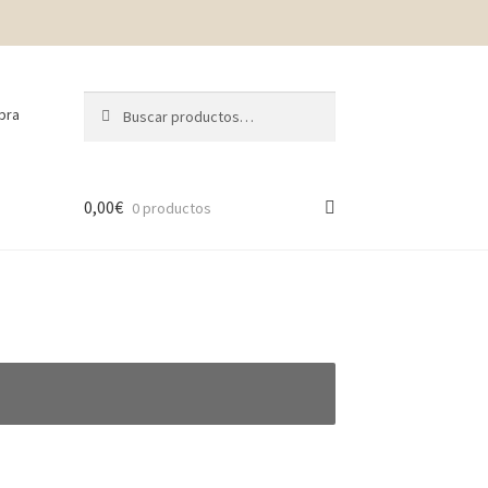
Buscar
Buscar
pra
por:
0,00
€
0 productos